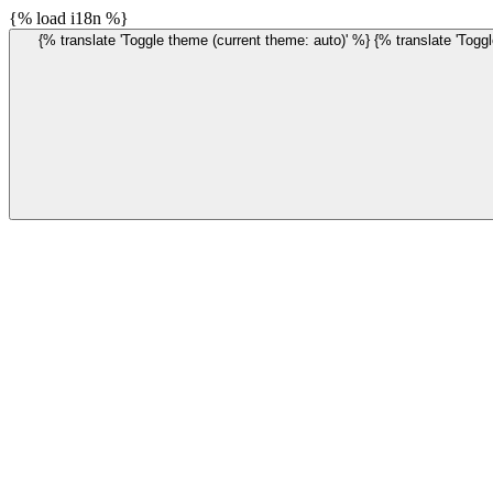
{% load i18n %}
{% translate 'Toggle theme (current theme: auto)' %}
{% translate 'Toggl