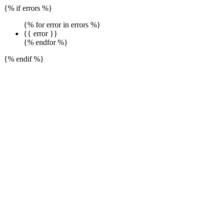
{% if errors %}
{% for error in errors %}
{{ error }}
{% endfor %}
{% endif %}