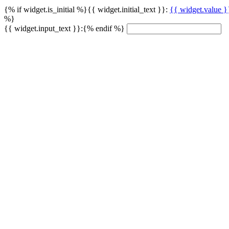
{% if widget.is_initial %}{{ widget.initial_text }}:
{{ widget.value }
%}
{{ widget.input_text }}:{% endif %}