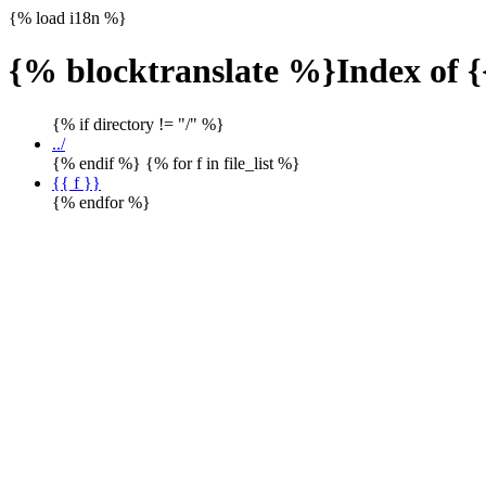
{% load i18n %}
{% blocktranslate %}Index of {
{% if directory != "/" %}
../
{% endif %} {% for f in file_list %}
{{ f }}
{% endfor %}