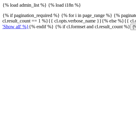
{% load admin_list %} {% load i18n %}
{% if pagination_required %} {% for i in page_range %} {% paginat
cl.result_count == 1 %}{{ cl.opts.verbose_name }}{% else %}{{ cl
'Show all' %}
{% endif %} {% if cl.formset and cl.result_count %}