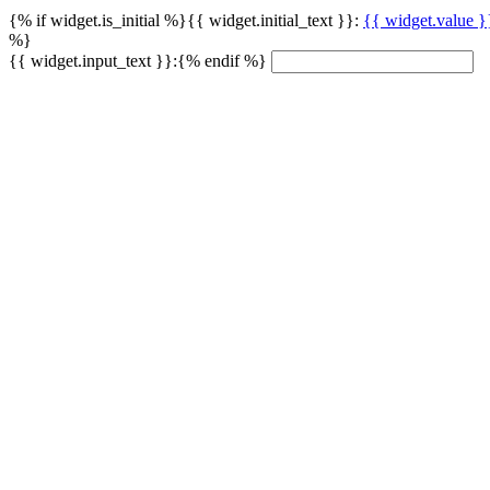
{% if widget.is_initial %}{{ widget.initial_text }}:
{{ widget.value }
%}
{{ widget.input_text }}:{% endif %}